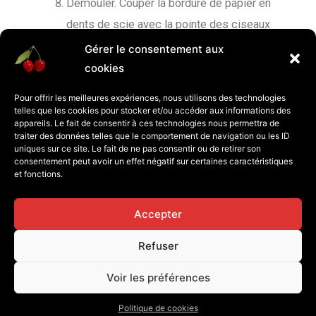
Démouler. Couper la bordure de papier en
dents de scie avec la pointe des ciseaux
ou retirer le papier et, décorer chaque cake
Gérer le consentement aux
avec une cerise confite.
cookies
Pour offrir les meilleures expériences, nous utilisons des technologies
telles que les cookies pour stocker et/ou accéder aux informations des
appareils. Le fait de consentir à ces technologies nous permettra de
traiter des données telles que le comportement de navigation ou les ID
uniques sur ce site. Le fait de ne pas consentir ou de retirer son
consentement peut avoir un effet négatif sur certaines caractéristiques
et fonctions.
Accepter
Refuser
Politique de cookies (UE)
Voir les préférences
Copyright © 2026
ANIBI
Politique de cookies